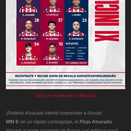
Deja un comentario
/
Musical
¡Roberto Alvarado intentó sorprender a Navas!
MIN 9
: en un rápido contragolpe, el
Piojo
Alvarado
disparó al poste izquierdo de Navas y el esférico pasó