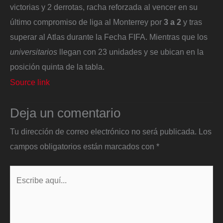
victorias y 2 derrotas, racha reforzada al vencer en su
último compromiso de liga al Monterrey por
3 a 2
y tras
superar al Atlas durante la Fecha FIFA. Mientras que los
universitarios
llegan con 23 unidades y se ubican en la
posición quinta de la tabla.
Source link
Deja un comentario
Tu dirección de correo electrónico no será publicada.
Los
campos obligatorios están marcados con
*
Escribe
aquí...