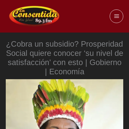
Ir
al
MAI
contenido
ME
¿Cobra un subsidio? Prosperidad
Social quiere conocer ‘su nivel de
satisfacción’ con esto | Gobierno
| Economía