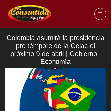
Ir
al
MAI
contenido
ME
Colombia asumirá la presidencia
pro témpore de la Celac el
próximo 9 de abril | Gobierno |
Economía