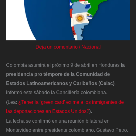
Deja un comentario
/
Nacional
Colombia asumirá el próximo 9 de abril en Honduras
la
presidencia pro témpore de la Comunidad de
Estados Latinoamericanos y Caribeños (Celac)
,
informó este sábado la Cancillería colombiana.
(Lea:
¿Tener la ‘green card’ exime a los inmigrantes de
las deportaciones en Estados Unidos?
).
La fecha se confirmó en una reunión bilateral en
Montevideo entre presidente colombiano, Gustavo Petro,