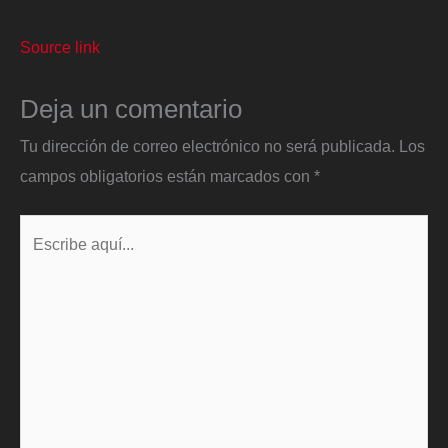
Source link
Deja un comentario
Tu dirección de correo electrónico no será publicada.
Los
campos obligatorios están marcados con
*
Escribe
aquí...