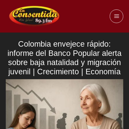
Ir
al
MAI
contenido
ME
Colombia envejece rápido:
informe del Banco Popular alerta
sobre baja natalidad y migración
juvenil | Crecimiento | Economía