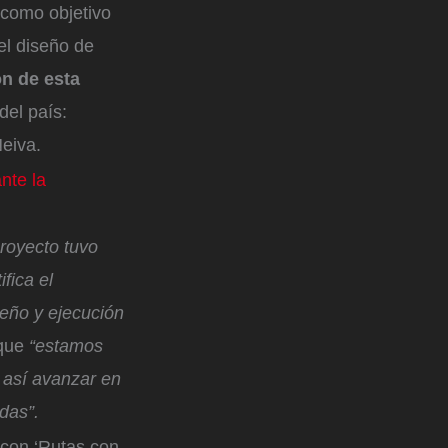
e como objetivo
el diseño de
ón de esta
del país:
Neiva.
nte la
proyecto tuvo
fica el
seño y ejecución
que
“estamos
y así avanzar en
das”.
“con ‘Rutas con