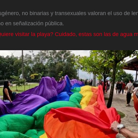
género, no binarias y transexuales valoran el uso de len
o en señalización pública.
uiere visitar la playa? Cuidado, estas son las de agua m