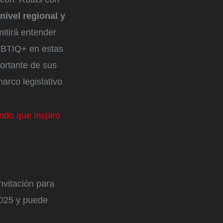
ivel regional y
itirá entender
LGBTIQ+ en estas
ortante de sus
arco legislativo
ndo que inspiró
nvitación para
2025 y puede