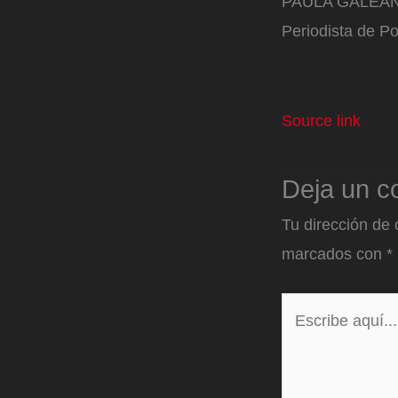
PAULA GALEA
Periodista de Po
Source link
Deja un c
Tu dirección de 
marcados con
*
Escribe
aquí...