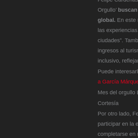
Orgullo’
buscan 
global.
En este
las experiencia
ciudades”. Tamb
ingresos al turi
inclusivo, refle
Puede interesarl
a García Márqu
Mes del orgull
Cortesía
Por otro lado, F
participar en la
completarse en 