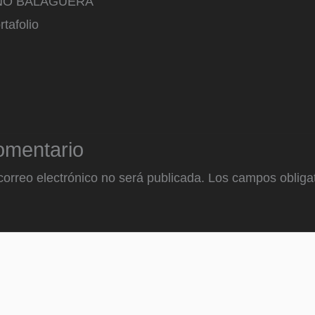
NO BALAGUERA
rtafolio
omentario
correo electrónico no será publicada.
Los campos obligat