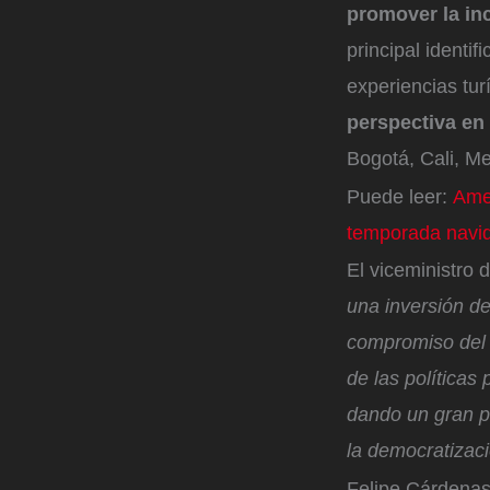
promover la in
principal identi
experiencias tur
perspectiva en 
Bogotá, Cali, Me
Puede leer:
Amer
temporada navi
El viceministro
una inversión de
compromiso del G
de las políticas
dando un gran pa
la democratizaci
Felipe Cárdenas