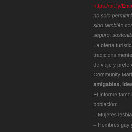
https://bit.ly/
no solo permitir
sino también co
seguro, sostenibl
La oferta turís
tradicionalmente
de viaje y pref
Community Mark
amigables, idea
El informe tambi
población:
– Mujeres lesbi
– Hombres gay y