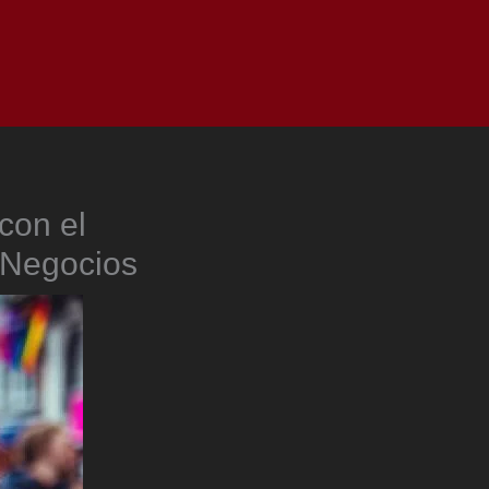
as
Top
Redes
Pauta
Privacy Policy
con el
| Negocios