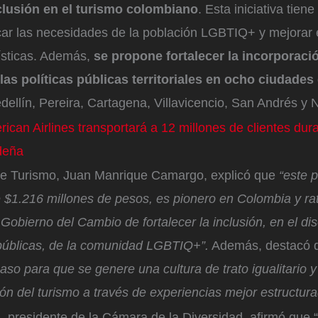
clusión en el turismo colombiano
. Esta iniciativa tien
ficar las necesidades de la población LGBTIQ+ y mejorar 
ísticas. Además,
se propone fortalecer la incorporaci
las políticas públicas territoriales en ocho ciudades
dellín, Pereira, Cartagena, Villavicencio, San Andrés y 
ican Airlines transportará a 12 millones de clientes dura
deña
 de Turismo, Juan Manrique Camargo, explicó que
“este 
 $1.216 millones de pesos, es pionero en Colombia y rati
obierno del Cambio de fortalecer la inclusión, en el di
 públicas, de la comunidad LGBTIQ+”.
Además, destacó 
so para que se genere una cultura de trato igualitario 
ón del turismo a través de experiencias mejor estructura
, presidente de la Cámara de la Diversidad, afirmó que 