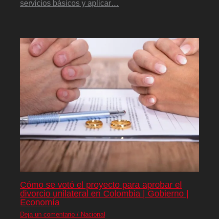
servicios básicos y aplicar…
Cómo se votó el proyecto para aprobar el
divorcio unilateral en Colombia | Gobierno |
Economía
Deja un comentario
/
Nacional