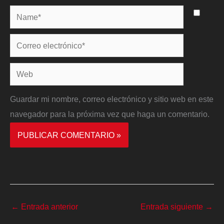
Name*
Correo
electrónico*
Web
Guardar mi nombre, correo electrónico y sitio web en este
navegador para la próxima vez que haga un comentario.
←
Entrada anterior
Entrada siguiente
→