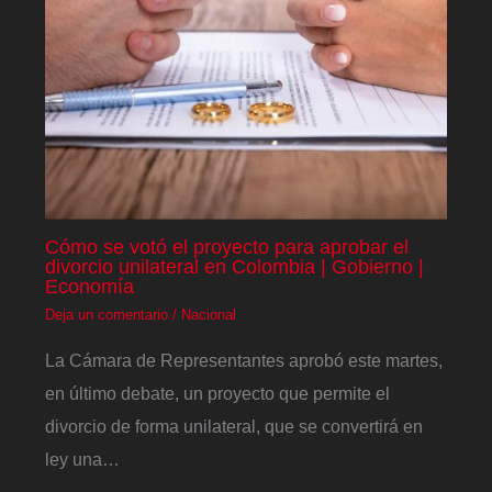
Cómo se votó el proyecto para aprobar el
divorcio unilateral en Colombia | Gobierno |
Economía
Deja un comentario
/
Nacional
La Cámara de Representantes aprobó este martes,
en último debate, un proyecto que permite el
divorcio de forma unilateral, que se convertirá en
ley una…