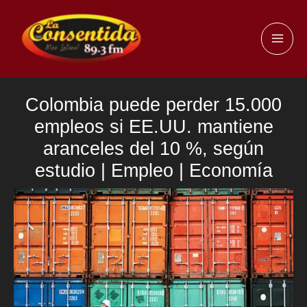
Ir
al
MAI
contenido
ME
Colombia puede perder 15.000
empleos si EE.UU. mantiene
aranceles del 10 %, según
estudio | Empleo | Economía