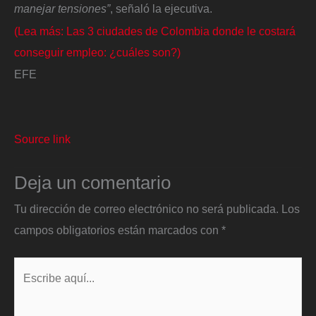
manejar tensiones”
, señaló la ejecutiva.
(Lea más: Las 3 ciudades de Colombia donde le costará
conseguir empleo: ¿cuáles son?)
EFE
Source link
Deja un comentario
Tu dirección de correo electrónico no será publicada.
Los
campos obligatorios están marcados con
*
Escribe
aquí...