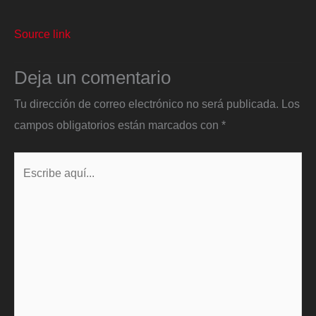
Source link
Deja un comentario
Tu dirección de correo electrónico no será publicada.
Los
campos obligatorios están marcados con
*
Escribe
aquí...