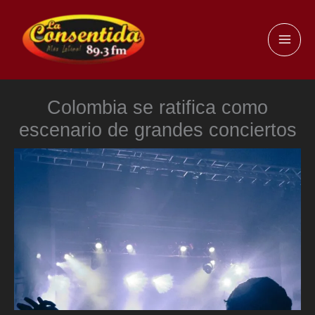
Ir
al
MAI
contenido
ME
Colombia se ratifica como
escenario de grandes conciertos