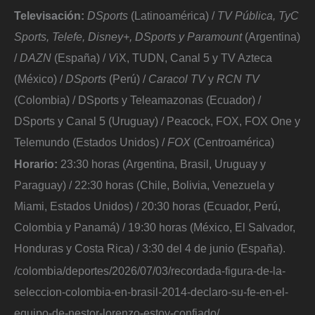
Televisación:
DSports
(Latinoamérica) /
TV Pública, TyC
Sports, Telefe, Disney+, DSports y Paramount
(Argentina)
/
DAZN
(España) /
V
iX, TUDN, Canal 5 y TV Azteca
(México) /
DSports
(Perú) /
Caracol TV
y
RCN TV
(Colombia) / DSports y Teleamazonas (Ecuador) /
DSports y Canal 5 (Uruguay) / Peacock, FOX, FOX One y
Telemundo (Estados Unidos) /
FOX
(Centroamérica)
Horario:
23:30 horas (Argentina, Brasil, Uruguay y
Paraguay) / 22:30 horas (Chile, Bolivia, Venezuela y
Miami, Estados Unidos) / 20:30 horas (Ecuador, Perú,
Colombia y Panamá) / 19:30 horas (México, El Salvador,
Honduras y Costa Rica) / 3:30 del 4 de junio (España).
/colombia/deportes/2026/07/03/recordada-figura-de-la-
seleccion-colombia-en-brasil-2014-declaro-su-fe-en-el-
equipo-de-nestor-lorenzo-estoy-confiado/