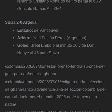
remontó Crisitano Ronaldo de tiro penal al 68 y
Gonçalo Ramos AL 90+4
Suiza 2-0 Argelia
Estadio:
de Vancouver
Árbitro:
Yael Falcón Pérez (Argentina)
Goles:
Breel Embolo al minuto 10 y de Dan
Ndoye al 46 para Suiza
/colombia/2026/07/03/nestor-lorenzo-tendra-su-once-de-
gala-para-enfrentar-a-ghana/
/colombia/deportes/2026/07/01/exfigura-de-la-seleccion-
de-ghana-lanzo-advertencia-a-la-seleccion-colombia-de-
cara-al-duelo-por-el-mundial-2026-no-le-tememos-a-
nadie/