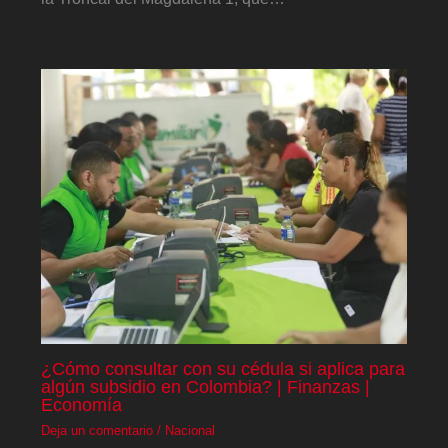
¿Cómo consultar con su cédula si aplica para
algún subsidio en Colombia? | Finanzas |
Economía
Deja un comentario
/
Nacional