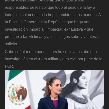
no se tolere este tipo de abusos
. Que si son
responsables, se les aplique todo el peso de la ley a
todos, no solamente a la tropa, también a los mandos. A
la Fiscalía General de la República que haga una
investigación imparcial, imparcial, exhaustiva y que
protejan a las víctimas y a los testigos sobrevivientes”,
solicitó.
Cabe señalar que por este hecho se lleva a cabo una
investigación en el fuero militar y otro civil por parte de la
FGR.