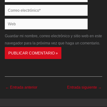
Correo
electrónico*
Web
Guardar mi nombre, correo electrónico y sitio web en este
navegador para la próxima vez que haga un comentario.
←
Entrada anterior
Entrada siguiente
→