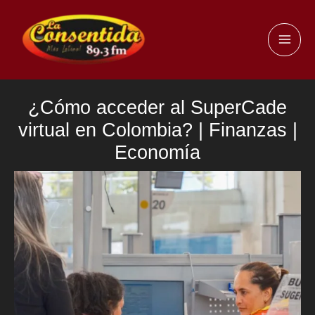
Ir
al
MAI
contenido
ME
¿Cómo acceder al SuperCade
virtual en Colombia? | Finanzas |
Economía