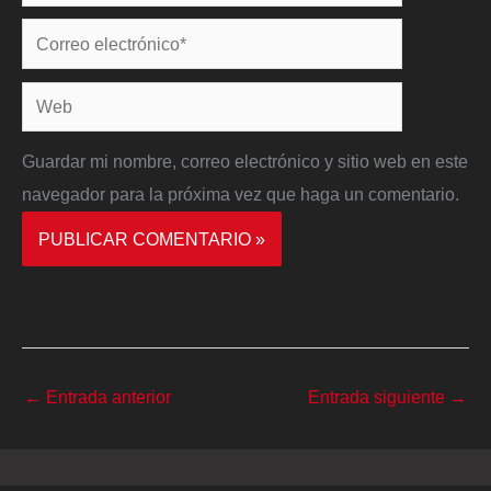
Correo
electrónico*
Web
Guardar mi nombre, correo electrónico y sitio web en este
navegador para la próxima vez que haga un comentario.
←
Entrada anterior
Entrada siguiente
→