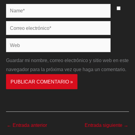
Name*
Correo
electrónico*
Web
Guardar mi nombre, correo electrónico y sitio web en este
navegador para la próxima vez que haga un comentario.
←
Entrada anterior
Entrada siguiente
→