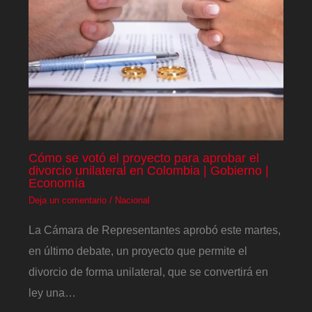
Cómo se votó el proyecto para aprobar el
divorcio unilateral en Colombia | Gobierno |
Economía
Deja un comentario
/
Nacional
La Cámara de Representantes aprobó este martes,
en último debate, un proyecto que permite el
divorcio de forma unilateral, que se convertirá en
ley una…