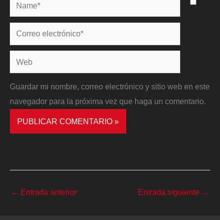
Name*
Correo
electrónico*
Web
Guardar mi nombre, correo electrónico y sitio web en este
navegador para la próxima vez que haga un comentario.
←
Entrada anterior
Entrada siguiente
→