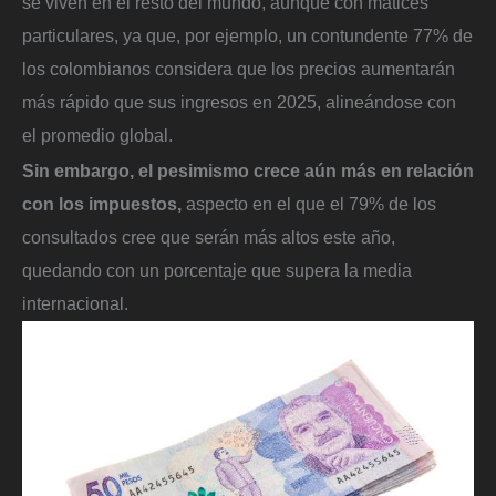
se viven en el resto del mundo, aunque con matices
particulares, ya que, por ejemplo, un contundente 77% de
los colombianos considera que los precios aumentarán
más rápido que sus ingresos en 2025, alineándose con
el promedio global.
Sin embargo, el pesimismo crece aún más en relación
con los impuestos,
aspecto en el que el 79% de los
consultados cree que serán más altos este año,
quedando con un porcentaje que supera la media
internacional.