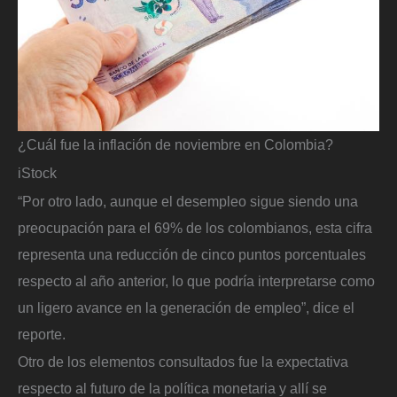
¿Cuál fue la inflación de noviembre en Colombia?
iStock
“Por otro lado, aunque el desempleo sigue siendo una
preocupación para el 69% de los colombianos, esta cifra
representa una reducción de cinco puntos porcentuales
respecto al año anterior, lo que podría interpretarse como
un ligero avance en la generación de empleo”, dice el
reporte.
Otro de los elementos consultados fue la expectativa
respecto al futuro de la política monetaria y allí se