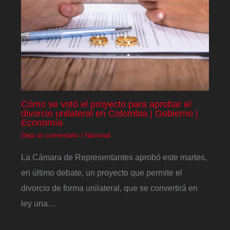
Cómo se votó el proyecto para aprobar el
divorcio unilateral en Colombia | Gobierno |
Economía
Deja un comentario
/
Nacional
La Cámara de Representantes aprobó este martes,
en último debate, un proyecto que permite el
divorcio de forma unilateral, que se convertirá en
ley una…