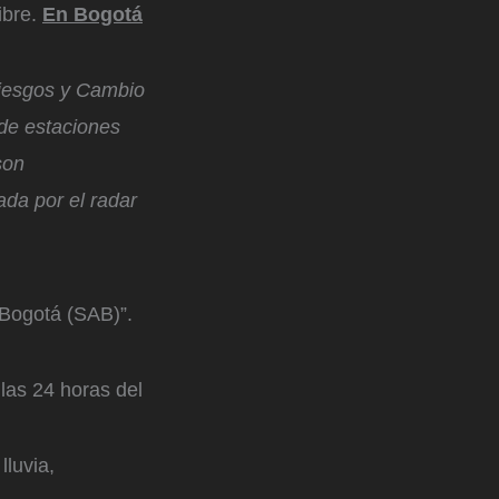
ibre.
En Bogotá
 Riesgos y Cambio
de estaciones
son
da por el radar
 Bogotá (SAB)”.
las 24 horas del
luvia,