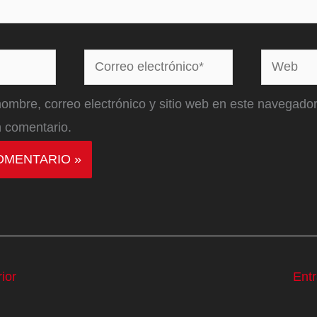
Correo
Web
electrónico*
ombre, correo electrónico y sitio web en este navegador
 comentario.
ior
Ent