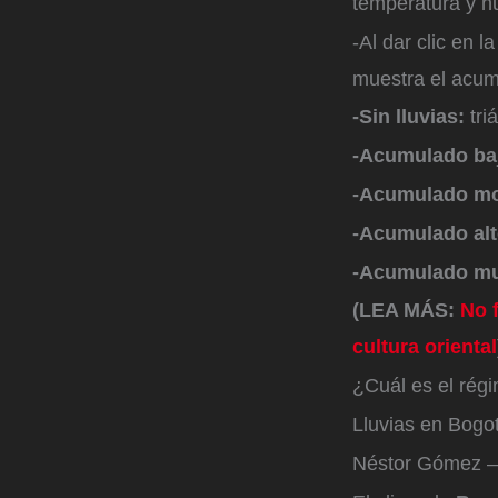
temperatura y 
-Al dar clic en l
muestra el acumu
-Sin lluvias:
tri
-Acumulado ba
-Acumulado m
-Acumulado al
-Acumulado mu
(LEA MÁS:
No f
cultura oriental
¿Cuál es el rég
Lluvias en Bogo
Néstor Gómez –