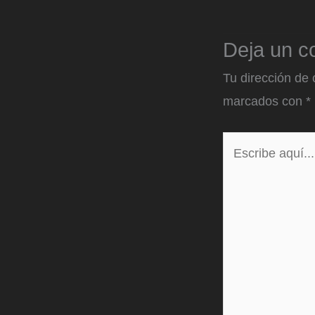
Deja un c
Tu dirección de 
marcados con
*
Escribe
aquí...