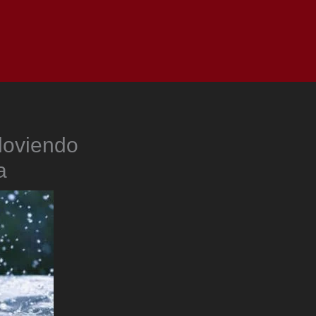
as
Top
Redes
Pauta
Privacy Policy
loviendo
a