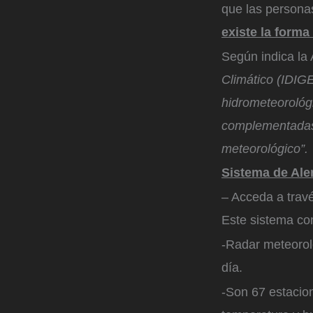
que las personas
existe la forma
Según indica la 
Climático (IDIG
hidrometeorológi
complementadas 
meteorológico”.
Sistema de Ale
– Acceda a trav
Este sistema co
-Radar meteorol
día.
-Son 67 estacio