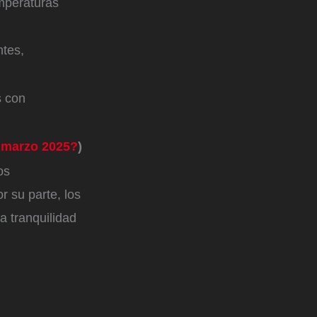
mperaturas
ntes,
 con
 marzo 2025?
)
os
 su parte, los
a tranquilidad