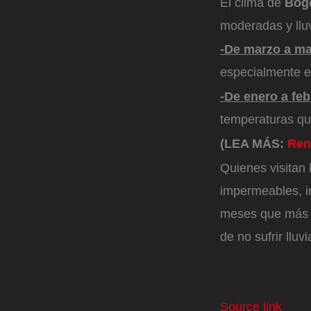
El clima de
Bog
moderadas y llu
-De marzo a ma
especialmente e
-De enero a fe
temperaturas qu
(LEA MÁS:
Ren
Quienes visitan
impermeables, i
meses que más se
de no sufrir lluv
Source link