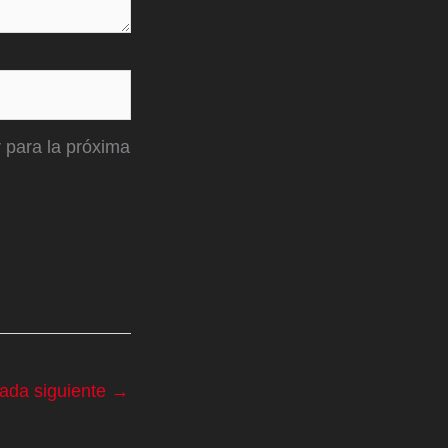
 para la próxima
rada siguiente
→