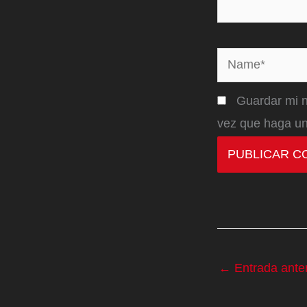
Name*
Guardar mi n
vez que haga un
←
Entrada anter