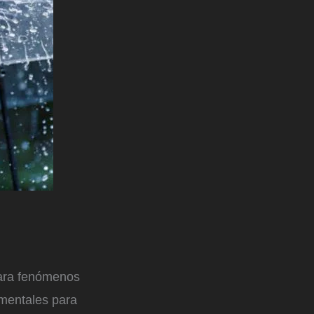
para fenómenos
amentales para