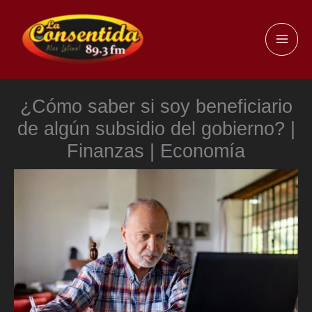
Ir
al
MAI
contenido
ME
¿Cómo saber si soy beneficiario
de algún subsidio del gobierno? |
Finanzas | Economía