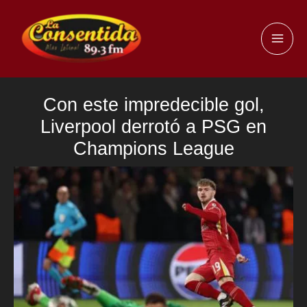
Ir
al
MAI
contenido
ME
Con este impredecible gol,
Liverpool derrotó a PSG en
Champions League