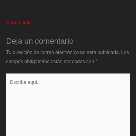
Source link
Deja un comentario
Tu dirección de correo electrónico no será publicada.
Los
campos obligatorios están marcados con
*
Escribe
aquí...