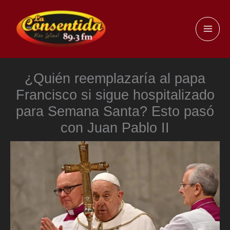
Ir
al
MAI
contenido
ME
¿Quién reemplazaría al papa
Francisco si sigue hospitalizado
para Semana Santa? Esto pasó
con Juan Pablo II