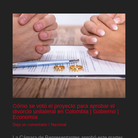
Cómo se votó el proyecto para aprobar el
divorcio unilateral en Colombia | Gobierno |
Economía
Deja un comentario
/
Nacional
La Cámara de Representantes aprobó este martes,