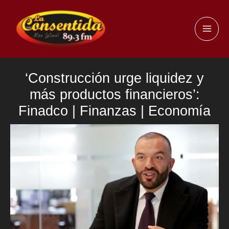
Ir
al
MAI
contenido
ME
‘Construcción urge liquidez y
más productos financieros’:
Finadco | Finanzas | Economía