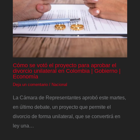
Cómo se votó el proyecto para aprobar el
divorcio unilateral en Colombia | Gobierno |
Economía
Deja un comentario
/
Nacional
La Cámara de Representantes aprobó este martes,
en último debate, un proyecto que permite el
divorcio de forma unilateral, que se convertirá en
ley una…