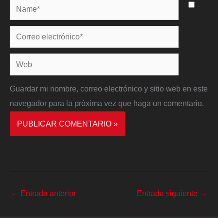
Name*
Correo
electrónico*
Web
Guardar mi nombre, correo electrónico y sitio web en este
navegador para la próxima vez que haga un comentario.
←
Entrada anterior
Entrada siguiente
→