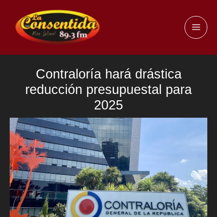
Ir
al
MAI
contenido
ME
Contraloría hará drástica
reducción presupuestal para
2025