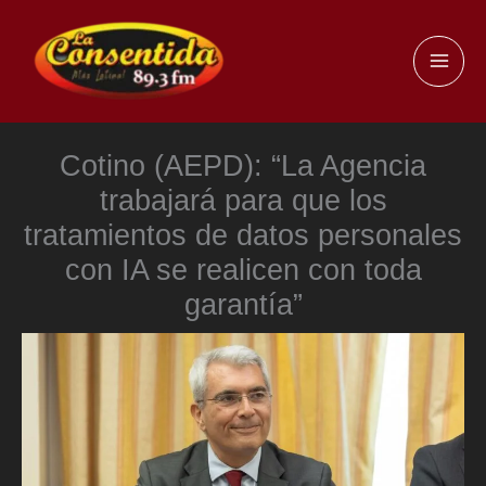
Ir
al
MAI
contenido
ME
Cotino (AEPD): “La Agencia
trabajará para que los
tratamientos de datos personales
con IA se realicen con toda
garantía”