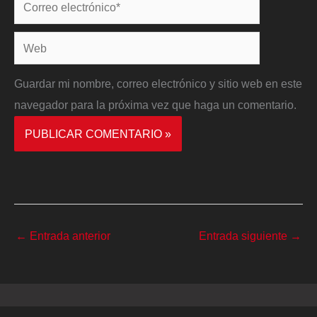
Correo
electrónico*
Web
Guardar mi nombre, correo electrónico y sitio web en este
navegador para la próxima vez que haga un comentario.
←
Entrada anterior
Entrada siguiente
→