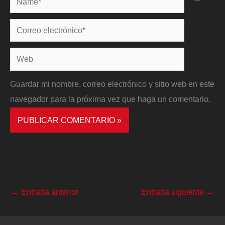
Correo
electrónico*
Web
Guardar mi nombre, correo electrónico y sitio web en este
navegador para la próxima vez que haga un comentario.
←
Entrada anterior
Entrada siguiente
→