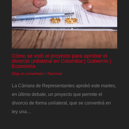
Cómo se votó el proyecto para aprobar el
divorcio unilateral en Colombia | Gobierno |
Economía
Deja un comentario
/
Nacional
La Cámara de Representantes aprobó este martes,
en último debate, un proyecto que permite el
divorcio de forma unilateral, que se convertirá en
ley una…