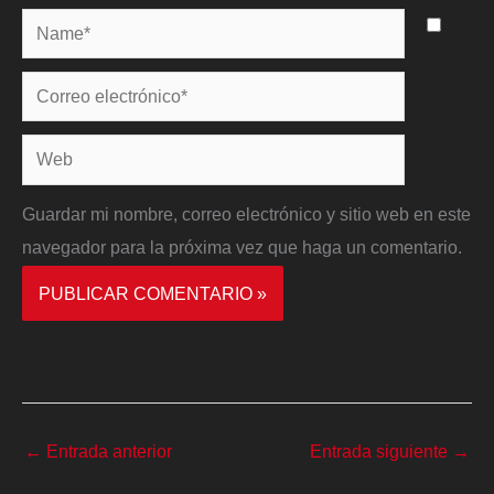
Name*
Correo
electrónico*
Web
Guardar mi nombre, correo electrónico y sitio web en este
navegador para la próxima vez que haga un comentario.
←
Entrada anterior
Entrada siguiente
→