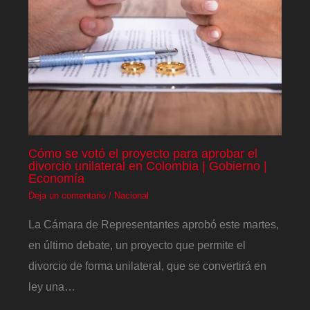
Cómo se votó el proyecto para aprobar el
divorcio unilateral en Colombia | Gobierno |
Economía
Deja un comentario
/
Nacional
La Cámara de Representantes aprobó este martes,
en último debate, un proyecto que permite el
divorcio de forma unilateral, que se convertirá en
ley una…