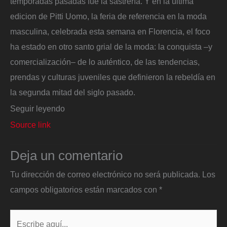
temporadas pasadas fue la sastrería. Y en la última
edicion de Pitti Uomo, la feria de referencia en la moda
masculina, celebrada esta semana en Florencia, el foco
ha estado en otro santo grial de la moda: la conquista –y
comercialización– de lo auténtico, de las tendencias,
prendas y culturas juveniles que definieron la rebeldía en
la segunda mitad del siglo pasado.
Seguir leyendo
Source link
Deja un comentario
Tu dirección de correo electrónico no será publicada.
Los
campos obligatorios están marcados con
*
Escribe