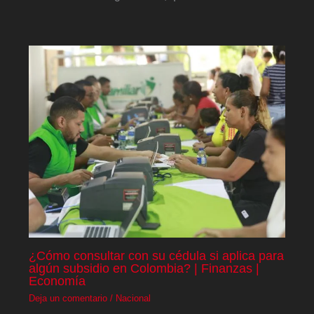
¿Cómo consultar con su cédula si aplica para
algún subsidio en Colombia? | Finanzas |
Economía
Deja un comentario
/
Nacional