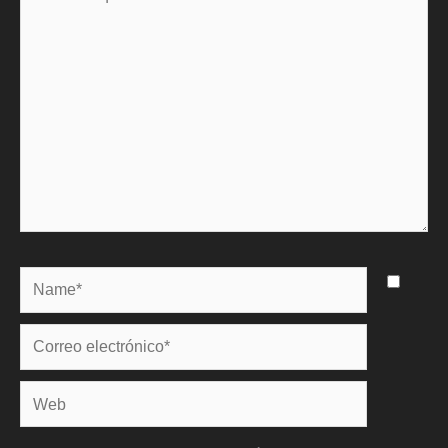
aquí...
Name*
Correo
electrónico*
Web