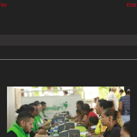
ior
Ent