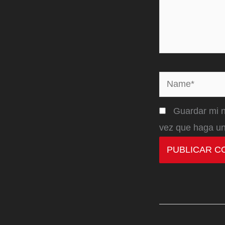
Name*
Guardar mi n
vez que haga un