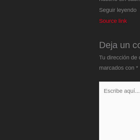
Seguir leyendo
Source link
Deja un c
Tu dirección de 
marcados con
*
Escribe
aquí...