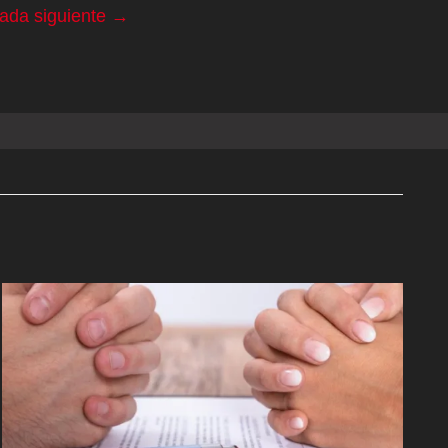
rada siguiente
→