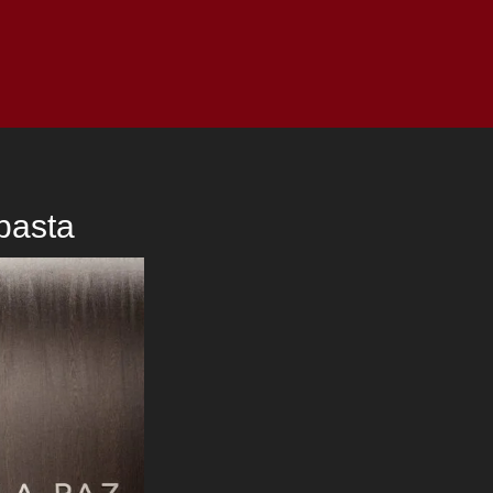
as
Top
Redes
Pauta
Privacy Policy
basta