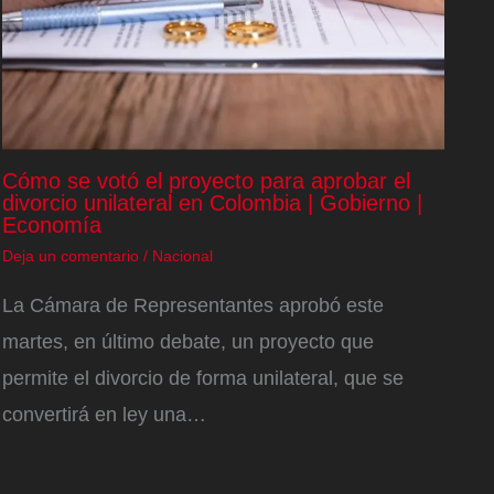
Cómo se votó el proyecto para aprobar el
divorcio unilateral en Colombia | Gobierno |
Economía
Deja un comentario
/
Nacional
La Cámara de Representantes aprobó este
martes, en último debate, un proyecto que
permite el divorcio de forma unilateral, que se
convertirá en ley una…