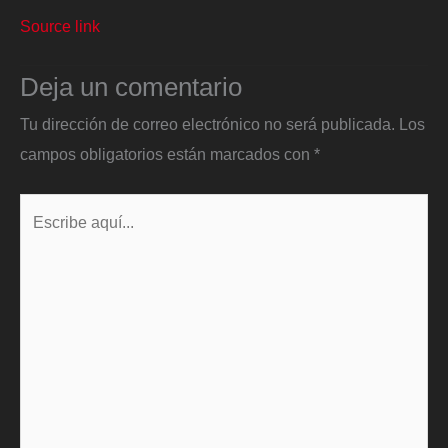
Source link
Deja un comentario
Tu dirección de correo electrónico no será publicada.
Los
campos obligatorios están marcados con
*
Escribe
aquí...