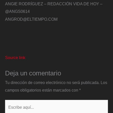
ANGIE RODRÍGUEZ – REDACCIÓN VIDA DE HOY –
@ANGS0614
ANGROD@ELTIEMPO.COM
Source link
Deja un comentario
Tu dirección de correo electrónico no será publicada.
Los
campos obligatorios están marcados con
*
Escribe
aquí...