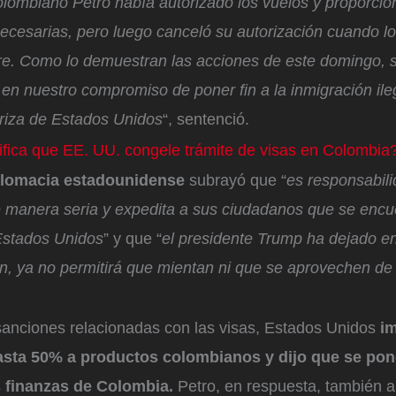
olombiano Petro había autorizado los vuelos y proporcio
ecesarias, pero luego canceló su autorización cuando l
ire. Como lo demuestran las acciones de este domingo,
en nuestro compromiso de poner fin a la inmigración ileg
eriza de Estados Unidos
“, sentenció.
fica que EE. UU. congele trámite de visas en Colombia
iplomacia estadounidense
subrayó que “
es responsabil
de manera seria y expedita a sus ciudadanos que se encu
Estados Unidos
” y que “
el presidente Trump ha dejado en
ón, ya no permitirá que mientan ni que se aprovechen de
anciones relacionadas con las visas, Estados Unidos
i
asta 50% a productos colombianos y dijo que se po
s finanzas de Colombia.
Petro, en respuesta, también 