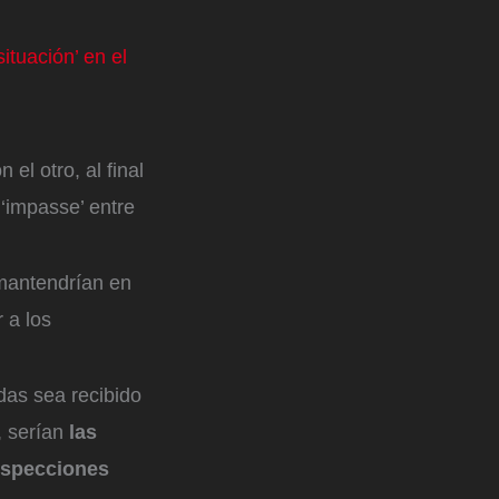
ituación’ en el
el otro, al final
‘impasse’ entre
 mantendrían en
r a los
das sea recibido
, serían
las
inspecciones