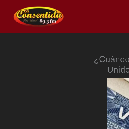
Ir
al
contenido
¿Cuándo 
Unido