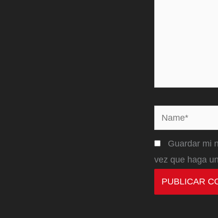
Name*
Guardar mi n
vez que haga un