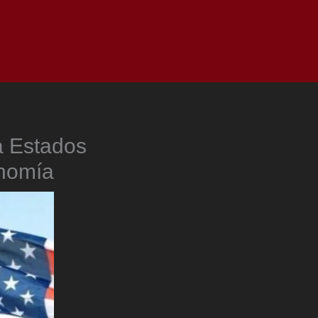
as
Top
Redes
Pauta
Privacy Policy
a Estados
onomía