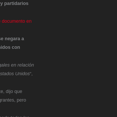
y partidarios
te documento en
se negara a
nidos con
ales en relación
 Estados Unidos
“,
te, dijo que
grantes, pero