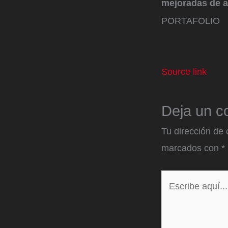
mejoradas de a
PORTAFOLIO
Source link
Deja un c
Tu dirección de 
marcados con
*
Escribe
aquí...