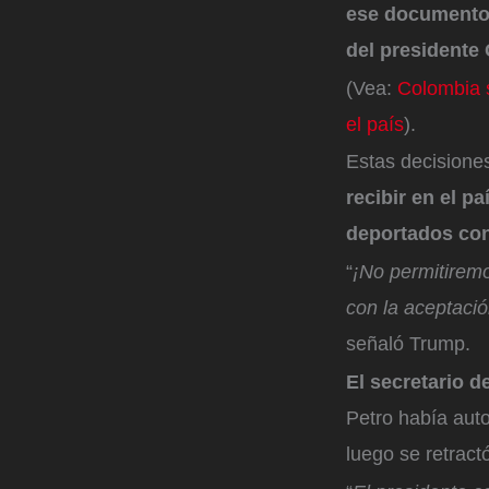
ese documento a
del presidente
(Vea:
Colombia s
el país
).
Estas decisione
recibir en el p
deportados co
“
¡No permitiremo
con la aceptació
señaló Trump.
El secretario 
Petro había auto
luego se retract