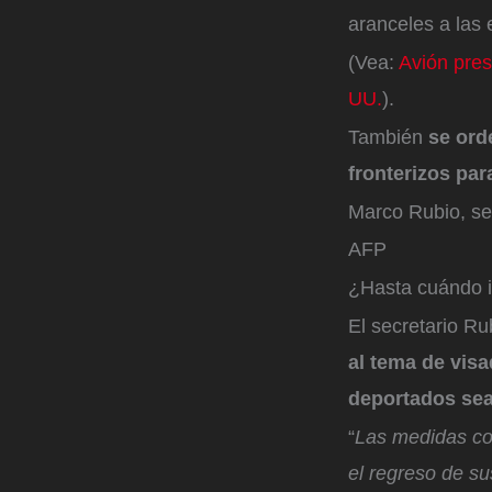
aranceles a las
(Vea:
Avión pres
UU.
).
También
se ord
fronterizos pa
Marco Rubio, se
AFP
¿Hasta cuándo i
El secretario R
al tema de visa
deportados sea
“
Las medidas co
el regreso de s