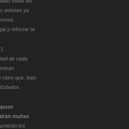
nado todas las
os aviones ya
 somos
al y reforzar la
?
).
idad de cada
entran
 claro que, bajo
 Estados
mpuso
ndrán multas
aumento los