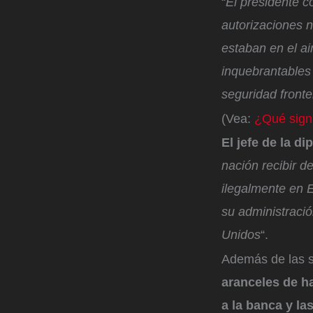
“
El presidente c
autorizaciones n
estaban en el a
inquebrantables 
seguridad front
(Vea:
¿Qué signi
El jefe de la d
nación recibir 
ilegalmente en 
su administraci
Unidos
“.
Además de las s
aranceles de h
a la banca y la