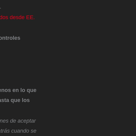
.
ados desde EE.
ontroles
enos en lo que
asta que los
nes de aceptar
atrás cuando se