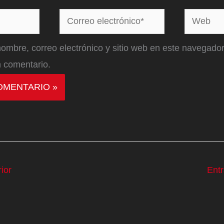
Correo
Web
electrónico*
ombre, correo electrónico y sitio web en este navegador
 comentario.
ior
Ent