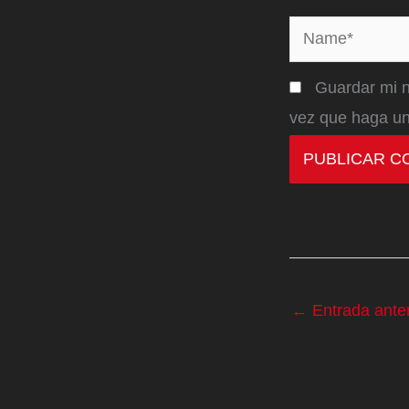
Name*
Guardar mi n
vez que haga un
←
Entrada anter