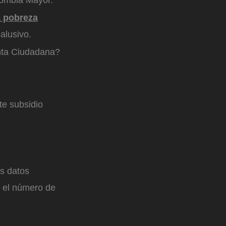
lombia Mayor.
a pobreza
alusivo.
enta Ciudadana?
te subsidio
us datos
y el número de