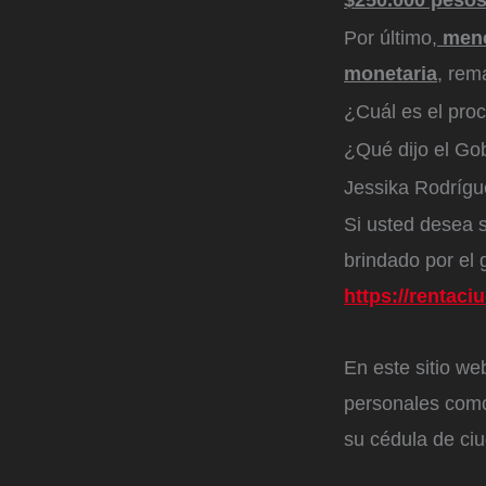
$250.000 peso
Por último,
menc
monetaria
, rem
¿Cuál es el pro
¿Qué dijo el Go
Jessika Rodrígue
Si usted desea s
brindado por el 
https://rentaci
En este sitio we
personales como
su cédula de ci