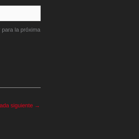
 para la próxima
rada siguiente
→