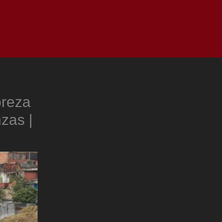
as
Top
Redes
Pauta
Privacy Policy
breza
zas |