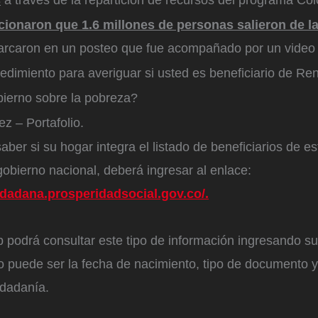
s
a través de la repartición de recursos del programa Co
ionaron que 1.6 millones de personas salieron de l
arcaron en un posteo que fue acompañado por un video 
cedimiento para averiguar si usted es beneficiario de R
bierno sobre la pobreza?
z – Portafolio.
aber si su hogar integra el listado de beneficiarios de es
gobierno nacional, deberá ingresar al enlace:
udadana.prosperidadsocial.gov.co/.
b podrá consultar este tipo de información ingresando s
 puede ser la fecha de nacimiento, tipo de documento 
udadanía.