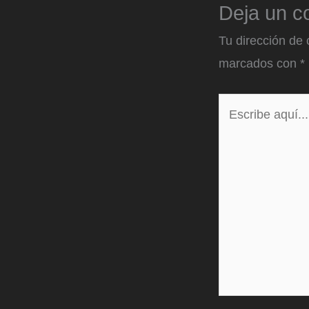
Deja un c
Tu dirección de 
marcados con
*
Escribe
aquí...