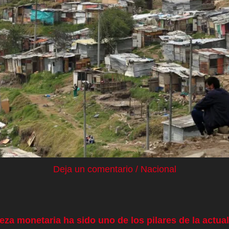
Deja un comentario
/
Nacional
reza monetaria ha sido uno de los pilares de la actu