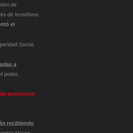
tión de
vés de incentivos
ntó el
speridad Social
ladas a
l poder.
ede postularse
án recibiendo