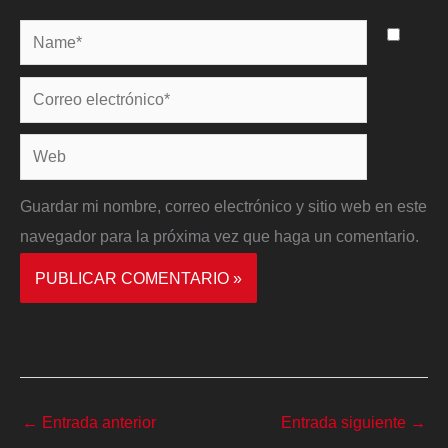
Name*
Correo
electrónico*
Web
Guardar mi nombre, correo electrónico y sitio web en este
navegador para la próxima vez que haga un comentario.
←
Entrada anterior
Entrada siguiente
→