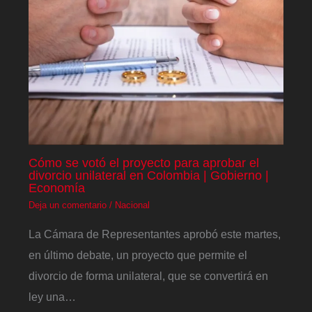
Cómo se votó el proyecto para aprobar el
divorcio unilateral en Colombia | Gobierno |
Economía
Deja un comentario
/
Nacional
La Cámara de Representantes aprobó este martes,
en último debate, un proyecto que permite el
divorcio de forma unilateral, que se convertirá en
ley una…