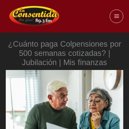
Ir
al
MAI
contenido
ME
¿Cuánto paga Colpensiones por
500 semanas cotizadas? |
Jubilación | Mis finanzas