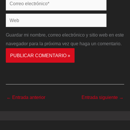
Correo
electrónico*
Web
Guardar mi nombre, correo electrónico y sitio web en este
navegador para la próxima vez que haga un comentario.
←
Entrada anterior
Entrada siguiente
→