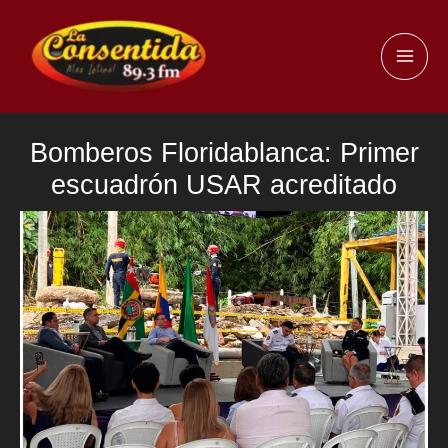
Ir
al
MAI
contenido
ME
Bomberos Floridablanca: Primer
escuadrón USAR acreditado