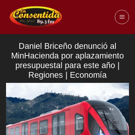
Ir
al
MAI
contenido
ME
Daniel Briceño denunció al
MinHacienda por aplazamiento
presupuestal para este año |
Regiones | Economía