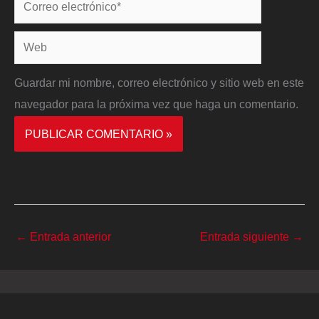
Correo
electrónico*
Web
Guardar mi nombre, correo electrónico y sitio web en este
navegador para la próxima vez que haga un comentario.
←
Entrada anterior
Entrada siguiente
→