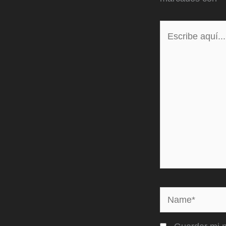
Escribe
aquí...
Name*