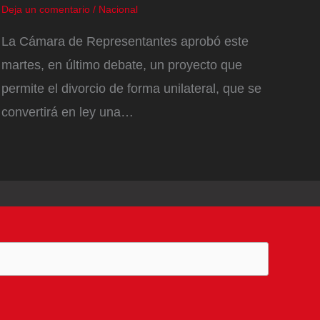
Deja un comentario
/
Nacional
La Cámara de Representantes aprobó este
martes, en último debate, un proyecto que
permite el divorcio de forma unilateral, que se
convertirá en ley una…