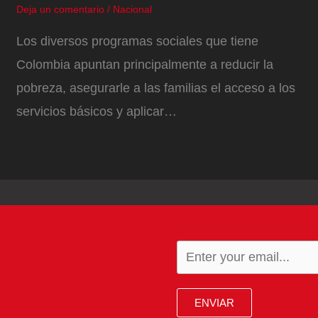
Deja un comentario
/
Nacional
Los diversos programas sociales que tiene
Colombia apuntan principalmente a reducir la
pobreza, asegurarle a las familias el acceso a los
servicios básicos y aplicar…
ENVIAR