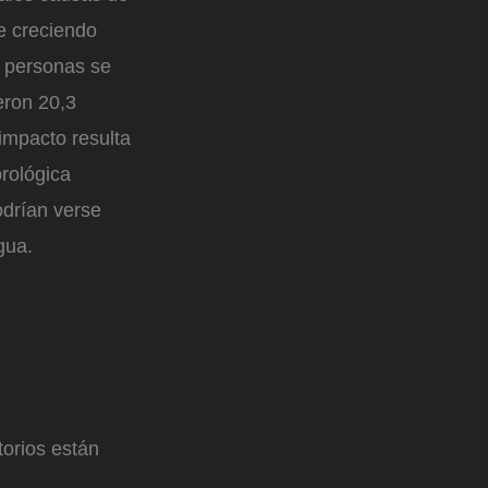
e creciendo
e personas se
eron 20,3
impacto resulta
rológica
drían verse
gua.
orios están