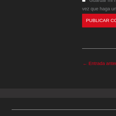
Guardar mi n
vez que haga un
←
Entrada anter