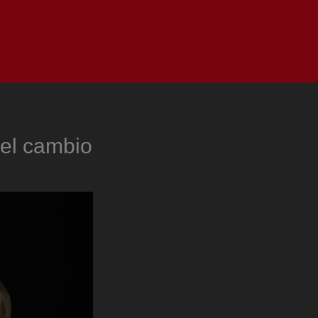
as
Top
Redes
Pauta
Privacy Policy
 el cambio