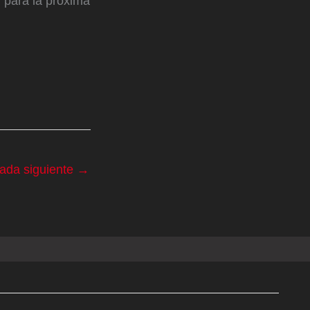
 para la próxima
rada siguiente
→