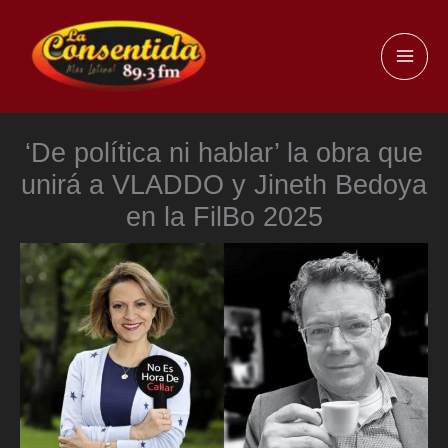
Ir
al
MAI
contenido
ME
‘De política ni hablar’ la obra que
unirá a VLADDO y Jineth Bedoya
en la FilBo 2025