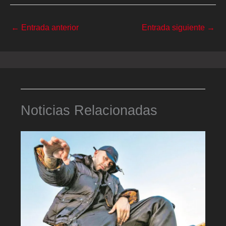
←
Entrada anterior
Entrada siguiente
→
Noticias Relacionadas