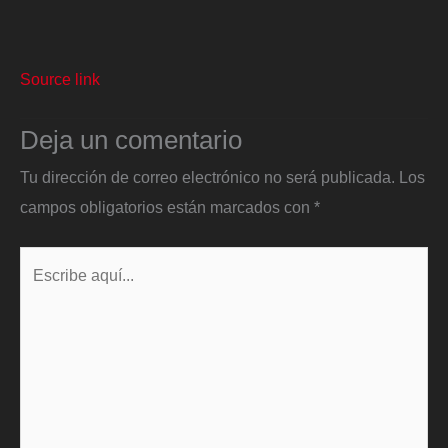
Source link
Deja un comentario
Tu dirección de correo electrónico no será publicada.
Los
campos obligatorios están marcados con
*
Escribe
aquí...