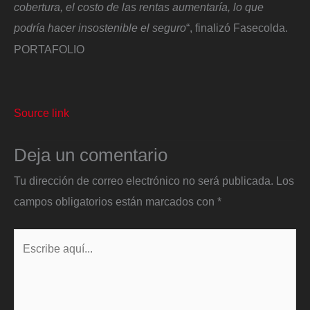
cobertura, el costo de las rentas aumentaría, lo que
podría hacer insostenible el seguro
“, finalizó Fasecolda.
PORTAFOLIO
Source link
Deja un comentario
Tu dirección de correo electrónico no será publicada.
Los
campos obligatorios están marcados con
*
Escribe
aquí...