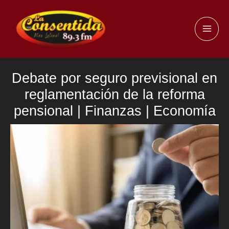
Ir
al
MAI
contenido
ME
Debate por seguro previsional en
reglamentación de la reforma
pensional | Finanzas | Economía