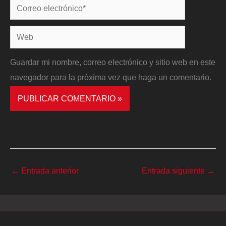
Correo
electrónico*
Web
Guardar mi nombre, correo electrónico y sitio web en este
navegador para la próxima vez que haga un comentario.
←
Entrada anterior
Entrada siguiente
→