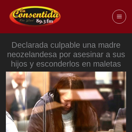
Ir
al
MAI
contenido
ME
Declarada culpable una madre
neozelandesa por asesinar a sus
hijos y esconderlos en maletas