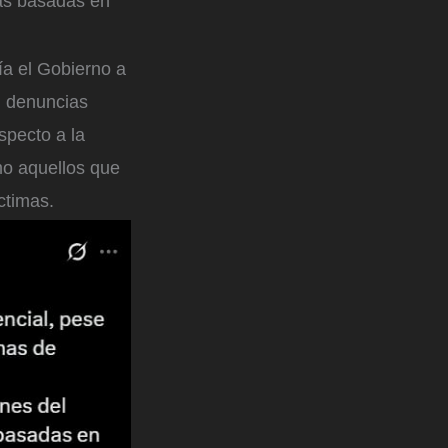
ias basadas en
ía el Gobierno a
n denuncias
specto a la
mo aquellos que
ctimas.