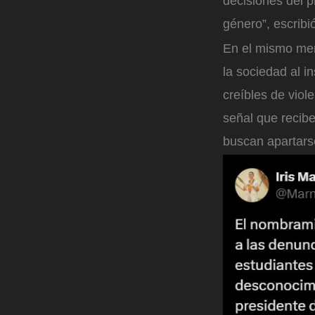
decisiones del p
género”, escribió
En el mismo men
la sociedad al i
creíbles de viol
señal que recib
buscan apartars