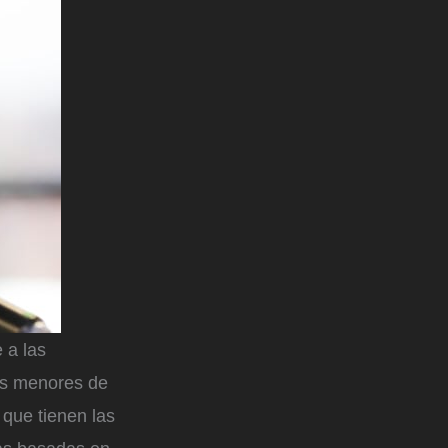
 a las
es menores de
que tienen las