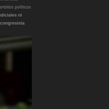
mbitos políticos
diciales ni
 congresista