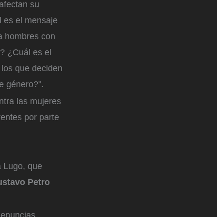
afectan su
l es el mensaje
 a hombres con
? ¿Cuál es el
 los que deciden
de género?”.
ontra las mujeres
entes por parte
a Lugo, que
ustavo Petro
denuncias