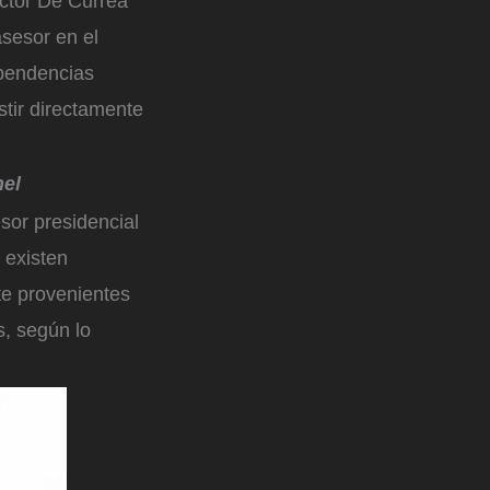
ictor De Currea
asesor en el
ependencias
stir directamente
el
sor presidencial
 existen
te provenientes
, según lo