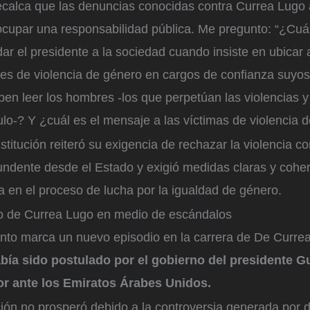
ecalca que las denuncias conocidas contra Currea Lugo 
ocupar una responsabilidad pública. Me pregunto: “¿Cuá
ar el presidente a la sociedad cuando insiste en ubicar
les de violencia de género en cargos de confianza suyos
en leer los hombres -los que perpetúan las violencias y
culo-? Y ¿cuál es el mensaje a las víctimas de violencia 
nstitución reiteró su exigencia de rechazar la violencia c
ndente desde el Estado y exigió medidas claras y coher
a en el proceso de lucha por la igualdad de género.
o de Currea Lugo en medio de escándalos
to marca un nuevo episodio en la carrera de De Curre
bía sido postulado por el gobierno del presidente G
 ante los Emiratos Árabes Unidos.
ción no prosperó debido a la controversia generada por 