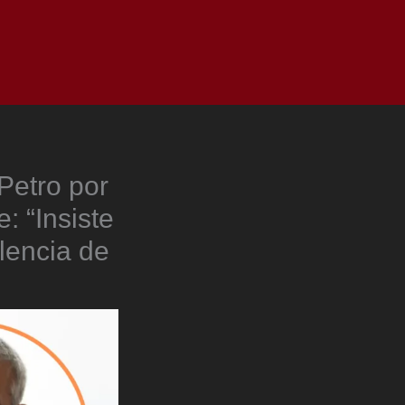
as
Top
Redes
Pauta
Privacy Policy
Petro por
: “Insiste
lencia de