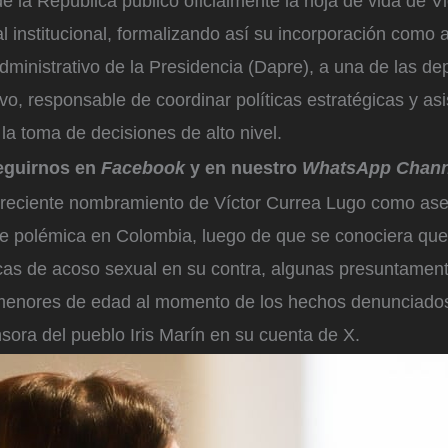
e la República publicó oficialmente la hoja de vida de V
l institucional, formalizando así su incorporación como 
ministrativo de la Presidencia (Dapre), a una de las d
ivo, responsable de coordinar políticas estratégicas y asi
 la toma de decisiones de alto nivel.
eguirnos en
Facebook
y en nuestro
WhatsApp Chann
 reciente nombramiento de Víctor Currea Lugo como ase
te polémica en Colombia, luego de que se conociera que
cas de acoso sexual en su contra, algunas presuntamen
menores de edad al momento de los hechos denunciados
sora del pueblo Iris Marín en su cuenta de X.