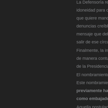
La Defensoría r
idoneidad para 
que quiere mand
denuncias creíb
mensaje que deb
salir de ese cír
Finalmente, la i
de manera contu
de la Presidenci
El nombramient
Este nombramien
previamente ha
como embajador
Aquella postula