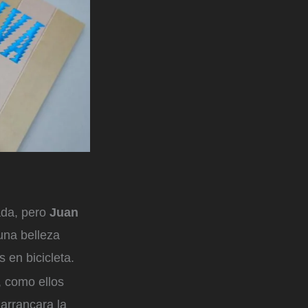
da, pero
Juan
una belleza
s en bicicleta.
é, como ellos
arrancara la