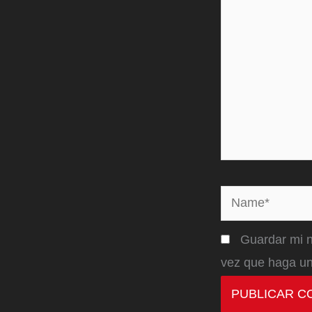
Name*
Guardar mi n
vez que haga un