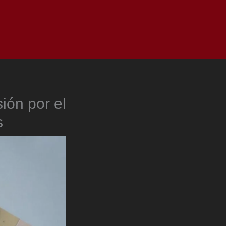
as
Top
Redes
Pauta
Privacy Policy
ión por el
s