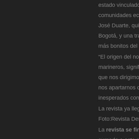
estado vinculado
comunidades eco
José Duarte, qu
Bogotá, y una tr
más bonitos del 
“El origen del n
marineros, signi
que nos dirigimo
nos apartarnos 
inesperados con
La revista ya ll
Foto:
Revista De
La
revista se f