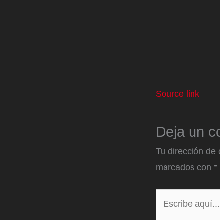
Source link
Deja un c
Tu dirección de 
marcados con
*
Escribe
aquí...