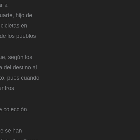
ar a
arte, hijo de
cicletas en
 de los pueblos
que, según los
 del destino al
cto, pues cuando
entros
e colección.
ue se han