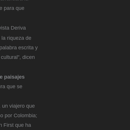
ve para que
ista Deriva
 la riqueza de
palabra escrita y
cultural”, dicen
de paisajes
ura que se
 un viajero que
so por Colombia;
n First que ha