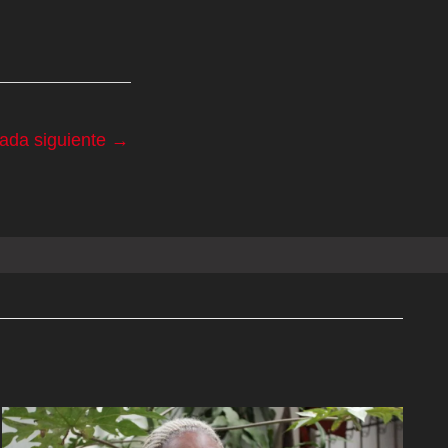
rada siguiente
→