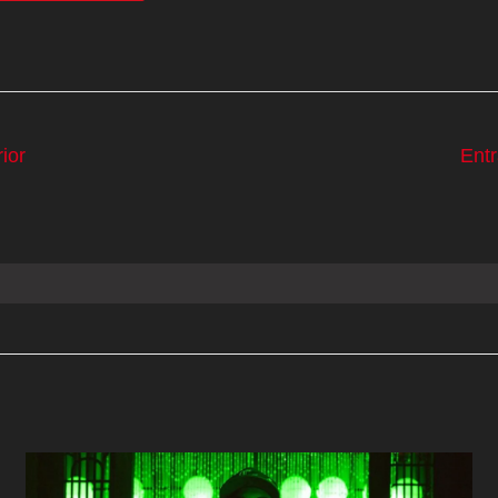
ior
Ent