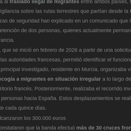
da al
traslado ilegal de migrantes
entre ambos países, 
vigilancia sobre las rutas terrestres que partían desde la
rzas de seguridad han explicado en un comunicado que 
detención de dos personas, quienes actualmente perman
rancia.
, que se inició en febrero de 2026 a partir de una solicit
las autoridades francesas, permitió identificar el funcio
 principal investigado, residente en Murcia, organizaba v
ecogía a migrantes
en situación irregular
a lo largo de
ritorio francés. Posteriormente, realizaba el recorrido in
as personas hacia España. Estos desplazamientos se rea
e cada quince días.
alcanzaron los 300.000 euros
onstataron que la banda efectuó
más de 30 cruces fro