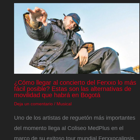
¿Cómo llegar al concierto del Ferxxo lo más
fácil posible? Estas son las alternativas de
movilidad que habrá en Bogotá
Deja un comentario
/
Musical
Uno de los artistas de reguetón más importantes
del momento llega al Coliseo MedPlus en el
marco de su exitoso tour mundial Ferxxocalipsis,