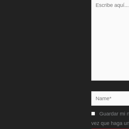
Escribe
aquí...
Name*
Guardar mi n
vez que haga un