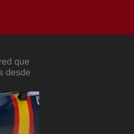
as
Top
Redes
Pauta
Privacy Policy
 red que
es desde