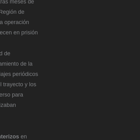
tras meses de
 Región de
la operación
ecen en prisión
ud de
namiento de la
iajes periódicos
l trayecto y los
verso para
lizaban
nterizos
en