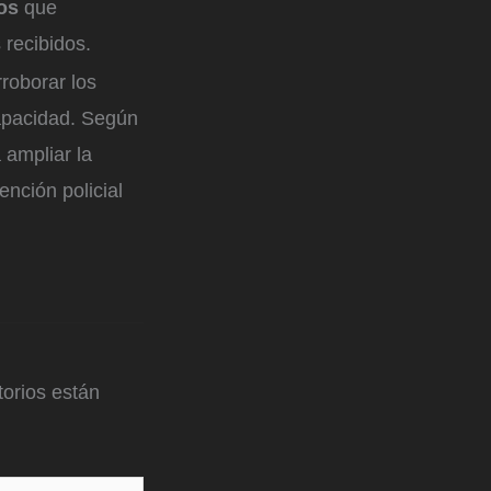
ios
que
 recibidos.
rroborar los
capacidad. Según
 ampliar la
ención policial
orios están