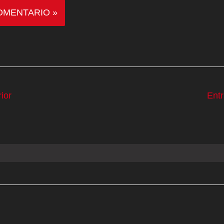
ior
Ent