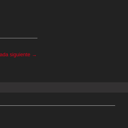
rada siguiente
→