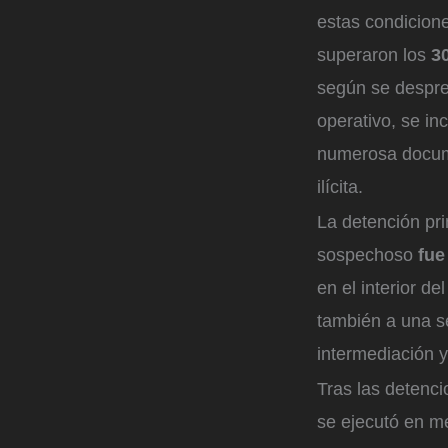
estas condicione
superaron los
30
según se despre
operativo, se in
numerosa docume
ilícita.
La detención pri
sospechoso
fue
en el interior d
también a una s
intermediación y
Tras las detenci
se ejecutó en m