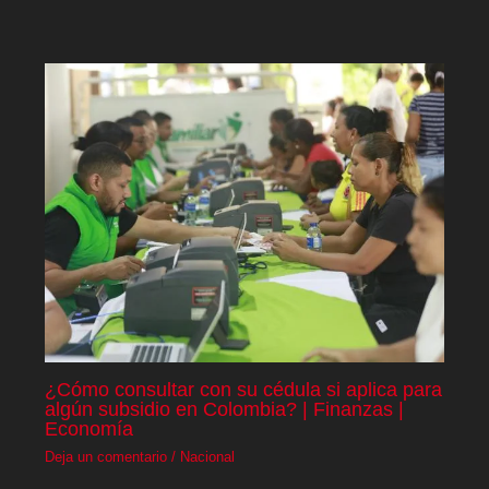
¿Cómo consultar con su cédula si aplica para
algún subsidio en Colombia? | Finanzas |
Economía
Deja un comentario
/
Nacional