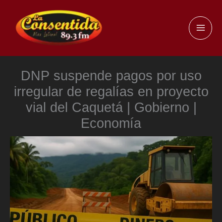
Ir
al
MAI
contenido
ME
DNP suspende pagos por uso
irregular de regalías en proyecto
vial del Caquetá | Gobierno |
Economía