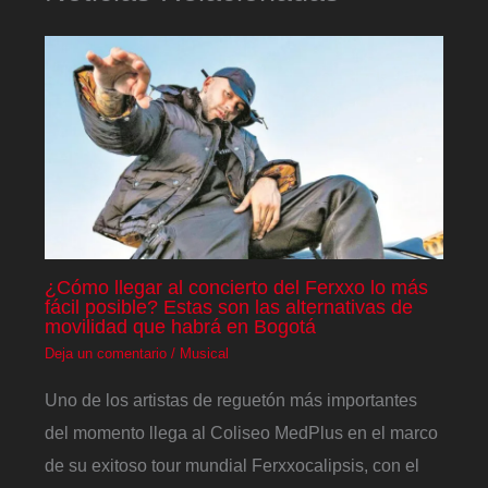
¿Cómo llegar al concierto del Ferxxo lo más
fácil posible? Estas son las alternativas de
movilidad que habrá en Bogotá
Deja un comentario
/
Musical
Uno de los artistas de reguetón más importantes
del momento llega al Coliseo MedPlus en el marco
de su exitoso tour mundial Ferxxocalipsis, con el