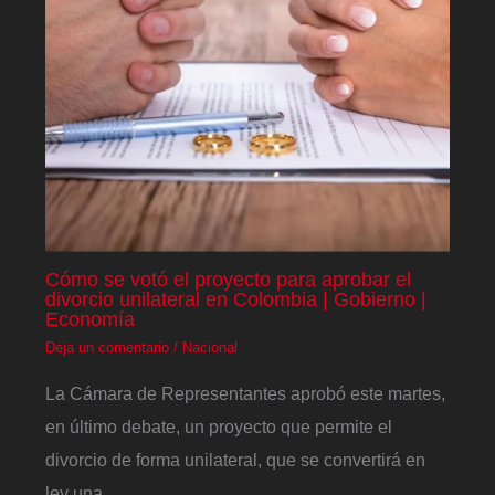
Cómo se votó el proyecto para aprobar el
divorcio unilateral en Colombia | Gobierno |
Economía
Deja un comentario
/
Nacional
La Cámara de Representantes aprobó este martes,
en último debate, un proyecto que permite el
divorcio de forma unilateral, que se convertirá en
ley una…