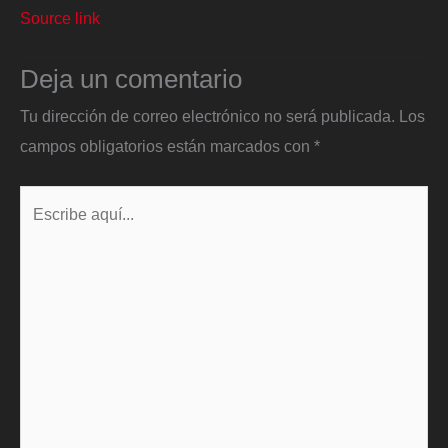
Source link
Deja un comentario
Tu dirección de correo electrónico no será publicada.
Los
campos obligatorios están marcados con
*
Escribe
aquí...