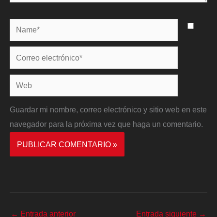
Name*
Correo
electrónico*
Web
Guardar mi nombre, correo electrónico y sitio web en este
navegador para la próxima vez que haga un comentario.
←
Entrada anterior
Entrada siguiente
→