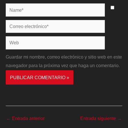
Name*
Correo
electrónico*
Web
Guardar mi nombre, correo electrónico y sitio web en este
navegador para la próxima vez que haga un comentario.
←
Entrada anterior
Entrada siguiente
→