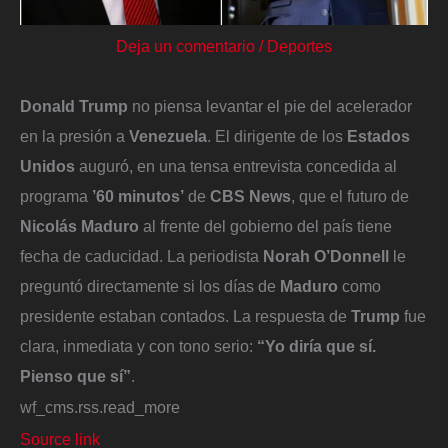
Deja un comentario
/
Deportes
Donald Trump
no piensa levantar el pie del acelerador
en la presión a
Venezuela
. El dirigente de los
Estados
Unidos
auguró, en una tensa entrevista concedida al
programa
’60 minutos’
de
CBS News
, que el futuro de
Nicolás Maduro
al frente del gobierno del país tiene
fecha de caducidad. La periodista
Norah O’Donnell
le
preguntó directamente si los días de
Maduro
como
presidente estaban contados. La respuesta de
Trump
fue
clara, inmediata y con tono serio:
“Yo diría que sí.
Pienso que sí”
.
wf_cms.rss.read_more
Source link